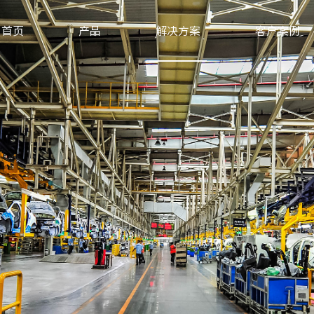
首页
产品
解决方案
客户案例
机构养老系统，专业机构养老解决方案供应商-新导物联
XD-AG-GC350型 | 蓝牙定位系列远距离蓝牙AOA定位基站