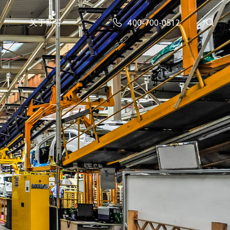
关于新导
400-700-0512
XD-AG-GA301型 | 蓝牙定位系列蓝牙AOA定位基站
XD-BLE-R9型 | 蓝牙定位系列蓝牙5.1高精度定位基站